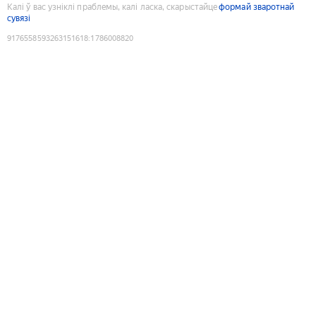
Калі ў вас узніклі праблемы, калі ласка, скарыстайце
формай зваротнай
сувязі
9176558593263151618
:
1786008820