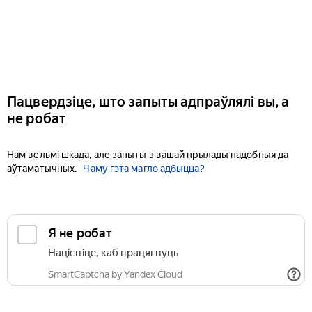
Пацвердзіце, што запыты адпраўлялі вы, а
не робат
Нам вельмі шкада, але запыты з вашай прылады падобныя да
аўтаматычных.
Чаму гэта магло адбыцца?
Я не робат
Націсніце, каб працягнуць
SmartCaptcha by Yandex Cloud