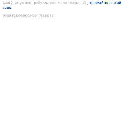
Калі ў вас узніклі праблемы, калі ласка, скарыстайце
формай зваротнай
сувязі
9198589829739092429
:
1786337111