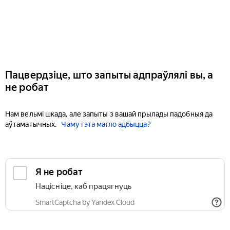
Пацвердзіце, што запыты адпраўлялі вы, а
не робат
Нам вельмі шкада, але запыты з вашай прылады падобныя да
аўтаматычных.
Чаму гэта магло адбыцца?
Я не робат
Націсніце, каб працягнуць
SmartCaptcha by Yandex Cloud