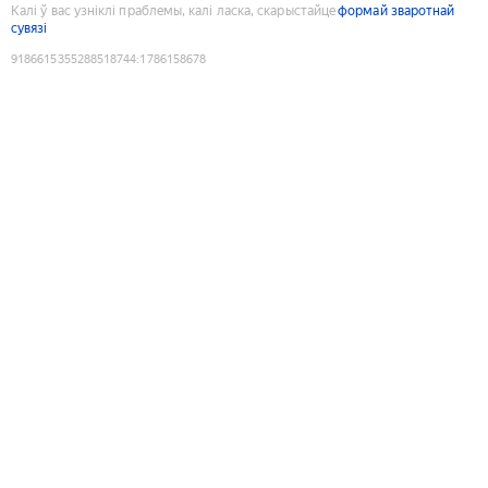
Калі ў вас узніклі праблемы, калі ласка, скарыстайце
формай зваротнай
сувязі
9186615355288518744
:
1786158678