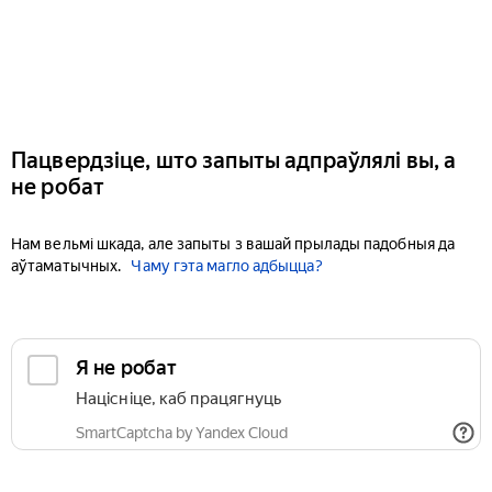
Пацвердзіце, што запыты адпраўлялі вы, а
не робат
Нам вельмі шкада, але запыты з вашай прылады падобныя да
аўтаматычных.
Чаму гэта магло адбыцца?
Я не робат
Націсніце, каб працягнуць
SmartCaptcha by Yandex Cloud