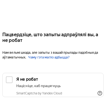
Пацвердзіце, што запыты адпраўлялі вы, а
не робат
Нам вельмі шкада, але запыты з вашай прылады падобныя да
аўтаматычных.
Чаму гэта магло адбыцца?
Я не робат
Націсніце, каб працягнуць
SmartCaptcha by Yandex Cloud