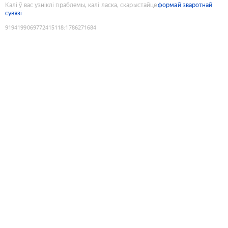
Калі ў вас узніклі праблемы, калі ласка, скарыстайце
формай зваротнай
сувязі
9194199069772415118
:
1786271684