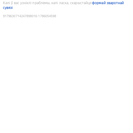
Калі ў вас узніклі праблемы, калі ласка, скарыстайце
формай зваротнай
сувязі
9179630714247898016
:
1786054598