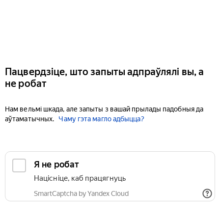
Пацвердзіце, што запыты адпраўлялі вы, а
не робат
Нам вельмі шкада, але запыты з вашай прылады падобныя да
аўтаматычных.
Чаму гэта магло адбыцца?
Я не робат
Націсніце, каб працягнуць
SmartCaptcha by Yandex Cloud