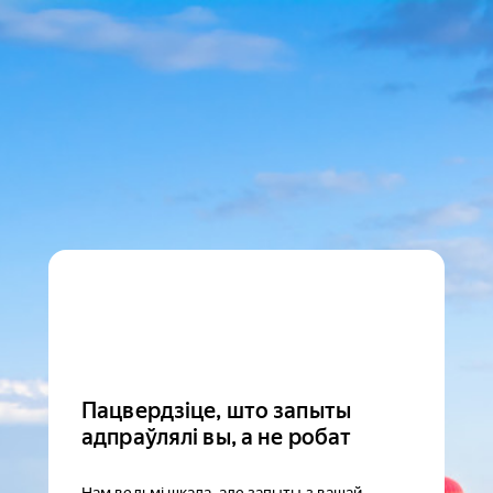
Пацвердзіце, што запыты
адпраўлялі вы, а не робат