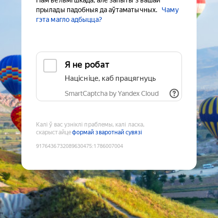
Нам вельмі шкада, але запыты з вашай
прылады падобныя да аўтаматычных.
Чаму
гэта магло адбыцца?
Я не робат
Націсніце, каб працягнуць
SmartCaptcha by Yandex Cloud
Калі ў вас узніклі праблемы, калі ласка,
скарыстайце
формай зваротнай сувязі
9176436732089630475
:
1786007004