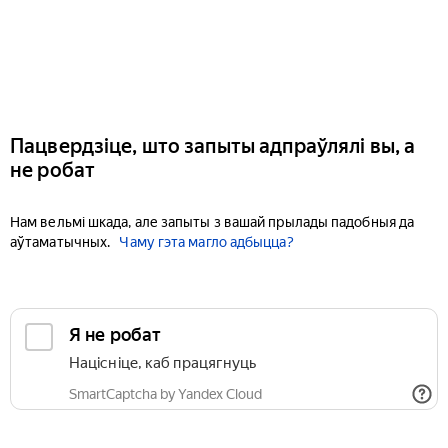
Пацвердзіце, што запыты адпраўлялі вы, а
не робат
Нам вельмі шкада, але запыты з вашай прылады падобныя да
аўтаматычных.
Чаму гэта магло адбыцца?
Я не робат
Націсніце, каб працягнуць
SmartCaptcha by Yandex Cloud