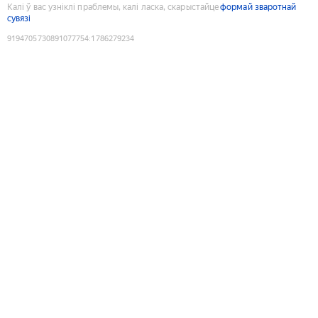
Калі ў вас узніклі праблемы, калі ласка, скарыстайце
формай зваротнай
сувязі
9194705730891077754
:
1786279234