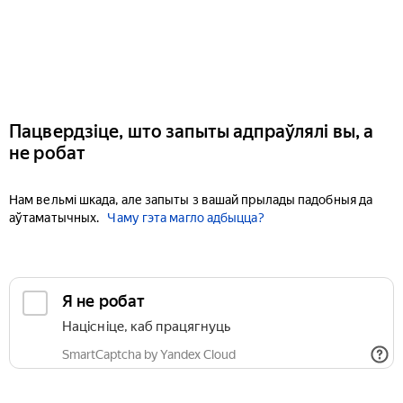
Пацвердзіце, што запыты адпраўлялі вы, а
не робат
Нам вельмі шкада, але запыты з вашай прылады падобныя да
аўтаматычных.
Чаму гэта магло адбыцца?
Я не робат
Націсніце, каб працягнуць
SmartCaptcha by Yandex Cloud