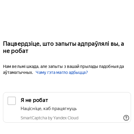
Пацвердзіце, што запыты адпраўлялі вы, а
не робат
Нам вельмі шкада, але запыты з вашай прылады падобныя да
аўтаматычных.
Чаму гэта магло адбыцца?
Я не робат
Націсніце, каб працягнуць
SmartCaptcha by Yandex Cloud