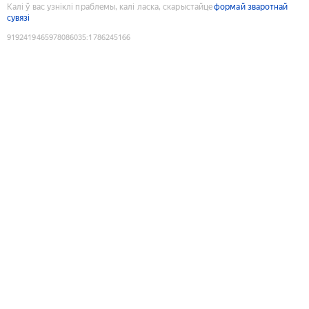
Калі ў вас узніклі праблемы, калі ласка, скарыстайце
формай зваротнай
сувязі
9192419465978086035
:
1786245166