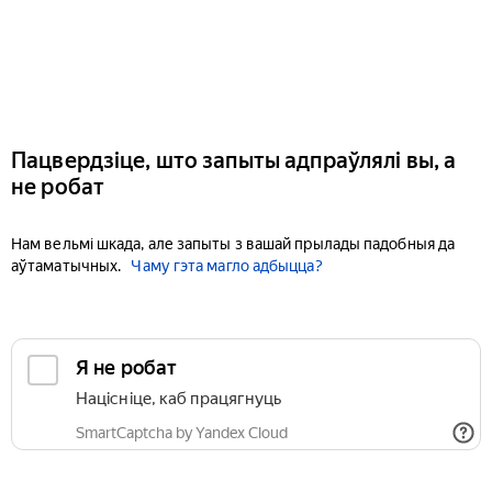
Пацвердзіце, што запыты адпраўлялі вы, а
не робат
Нам вельмі шкада, але запыты з вашай прылады падобныя да
аўтаматычных.
Чаму гэта магло адбыцца?
Я не робат
Націсніце, каб працягнуць
SmartCaptcha by Yandex Cloud