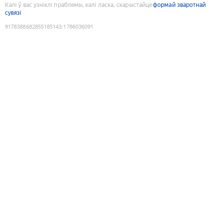
Калі ў вас узніклі праблемы, калі ласка, скарыстайце
формай зваротнай
сувязі
9178388682855185143
:
1786036091