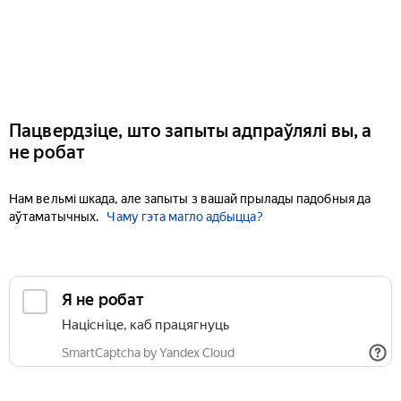
Пацвердзіце, што запыты адпраўлялі вы, а
не робат
Нам вельмі шкада, але запыты з вашай прылады падобныя да
аўтаматычных.
Чаму гэта магло адбыцца?
Я не робат
Націсніце, каб працягнуць
SmartCaptcha by Yandex Cloud