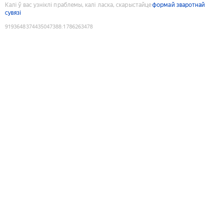
Калі ў вас узніклі праблемы, калі ласка, скарыстайце
формай зваротнай
сувязі
9193648374435047388
:
1786263478