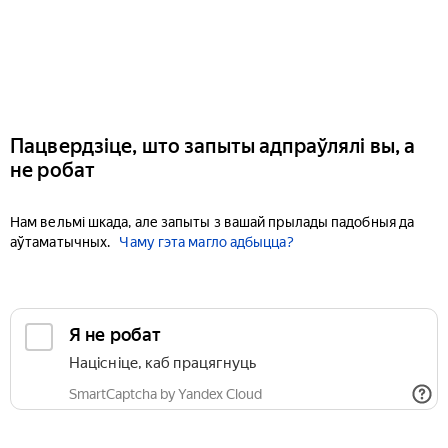
Пацвердзіце, што запыты адпраўлялі вы, а
не робат
Нам вельмі шкада, але запыты з вашай прылады падобныя да
аўтаматычных.
Чаму гэта магло адбыцца?
Я не робат
Націсніце, каб працягнуць
SmartCaptcha by Yandex Cloud