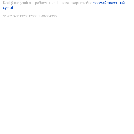
Калі ў вас узніклі праблемы, калі ласка, скарыстайце
формай зваротнай
сувязі
9178274961920312306
:
1786034396