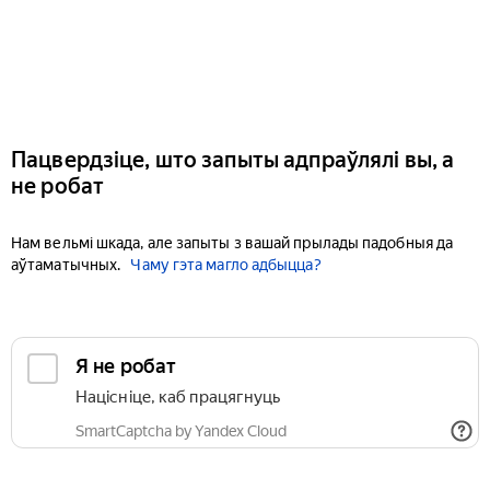
Пацвердзіце, што запыты адпраўлялі вы, а
не робат
Нам вельмі шкада, але запыты з вашай прылады падобныя да
аўтаматычных.
Чаму гэта магло адбыцца?
Я не робат
Націсніце, каб працягнуць
SmartCaptcha by Yandex Cloud