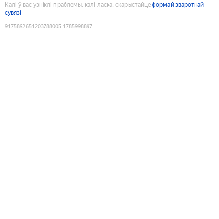
Калі ў вас узніклі праблемы, калі ласка, скарыстайце
формай зваротнай
сувязі
9175892651203788005
:
1785998897