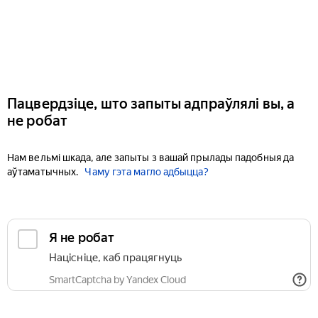
Пацвердзіце, што запыты адпраўлялі вы, а
не робат
Нам вельмі шкада, але запыты з вашай прылады падобныя да
аўтаматычных.
Чаму гэта магло адбыцца?
Я не робат
Націсніце, каб працягнуць
SmartCaptcha by Yandex Cloud