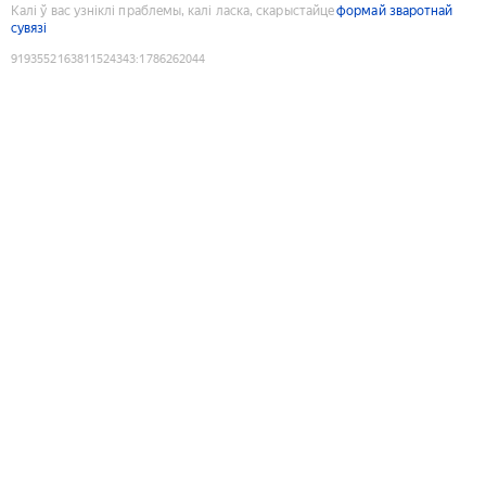
Калі ў вас узніклі праблемы, калі ласка, скарыстайце
формай зваротнай
сувязі
9193552163811524343
:
1786262044