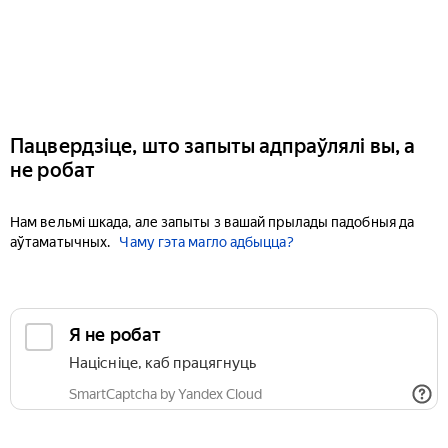
Пацвердзіце, што запыты адпраўлялі вы, а
не робат
Нам вельмі шкада, але запыты з вашай прылады падобныя да
аўтаматычных.
Чаму гэта магло адбыцца?
Я не робат
Націсніце, каб працягнуць
SmartCaptcha by Yandex Cloud