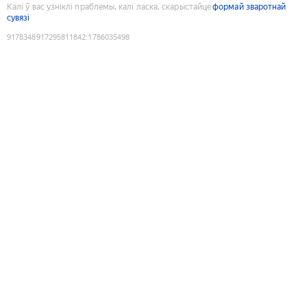
Калі ў вас узніклі праблемы, калі ласка, скарыстайце
формай зваротнай
сувязі
9178348917295811842
:
1786035498