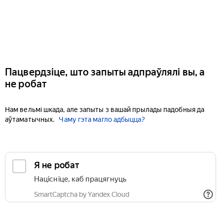
Пацвердзіце, што запыты адпраўлялі вы, а
не робат
Нам вельмі шкада, але запыты з вашай прылады падобныя да
аўтаматычных.
Чаму гэта магло адбыцца?
Я не робат
Націсніце, каб працягнуць
SmartCaptcha by Yandex Cloud