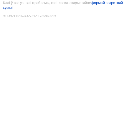
Калі ў вас узніклі праблемы, калі ласка, скарыстайце
формай зваротнай
сувязі
9173921151624327312
:
1785969519