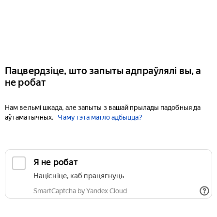
Пацвердзіце, што запыты адпраўлялі вы, а
не робат
Нам вельмі шкада, але запыты з вашай прылады падобныя да
аўтаматычных.
Чаму гэта магло адбыцца?
Я не робат
Націсніце, каб працягнуць
SmartCaptcha by Yandex Cloud