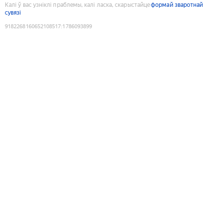
Калі ў вас узніклі праблемы, калі ласка, скарыстайце
формай зваротнай
сувязі
9182268160652108517
:
1786093899