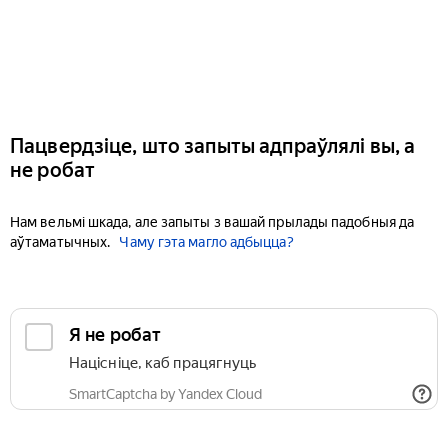
Пацвердзіце, што запыты адпраўлялі вы, а
не робат
Нам вельмі шкада, але запыты з вашай прылады падобныя да
аўтаматычных.
Чаму гэта магло адбыцца?
Я не робат
Націсніце, каб працягнуць
SmartCaptcha by Yandex Cloud