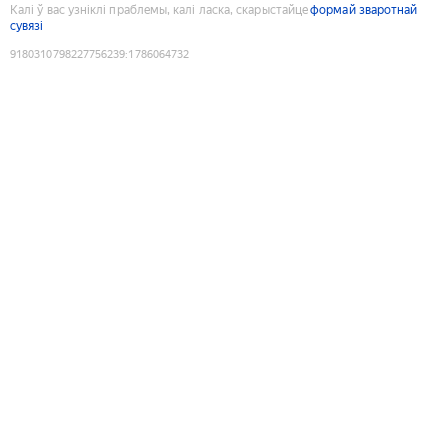
Калі ў вас узніклі праблемы, калі ласка, скарыстайце
формай зваротнай
сувязі
9180310798227756239
:
1786064732