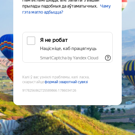
Нам вельмі шкада, але запыты з вашай
прылады падобныя да аўтаматычных.
Чаму
гэта магло адбыцца?
Я не робат
Націсніце, каб працягнуць
SmartCaptcha by Yandex Cloud
Калі ў вас узніклі праблемы, калі ласка,
скарыстайце
формай зваротнай сувязі
9178256862725589866
:
1786034126