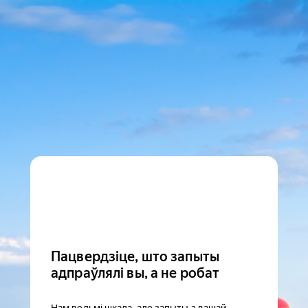
Пацвердзіце, што запыты
адпраўлялі вы, а не робат