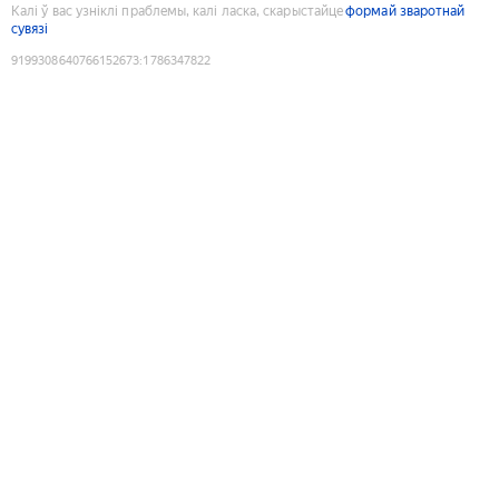
Калі ў вас узніклі праблемы, калі ласка, скарыстайце
формай зваротнай
сувязі
9199308640766152673
:
1786347822