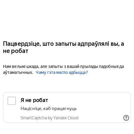
Пацвердзіце, што запыты адпраўлялі вы, а
не робат
Нам вельмі шкада, але запыты з вашай прылады падобныя да
аўтаматычных.
Чаму гэта магло адбыцца?
Я не робат
Націсніце, каб працягнуць
SmartCaptcha by Yandex Cloud