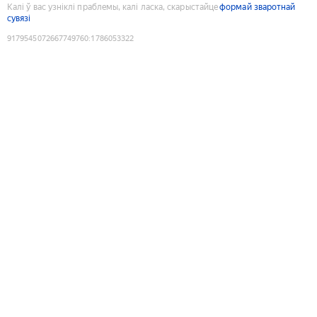
Калі ў вас узніклі праблемы, калі ласка, скарыстайце
формай зваротнай
сувязі
9179545072667749760
:
1786053322