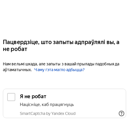
Пацвердзіце, што запыты адпраўлялі вы, а
не робат
Нам вельмі шкада, але запыты з вашай прылады падобныя да
аўтаматычных.
Чаму гэта магло адбыцца?
Я не робат
Націсніце, каб працягнуць
SmartCaptcha by Yandex Cloud