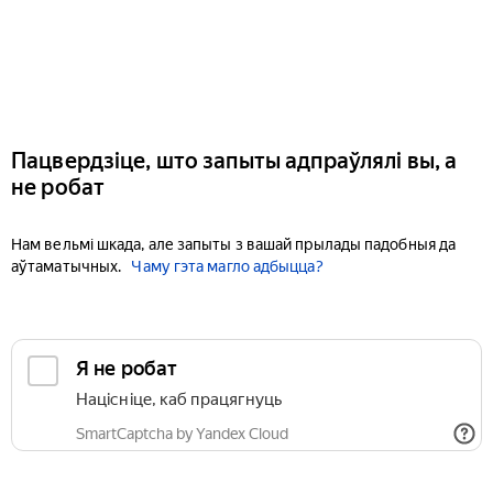
Пацвердзіце, што запыты адпраўлялі вы, а
не робат
Нам вельмі шкада, але запыты з вашай прылады падобныя да
аўтаматычных.
Чаму гэта магло адбыцца?
Я не робат
Націсніце, каб працягнуць
SmartCaptcha by Yandex Cloud