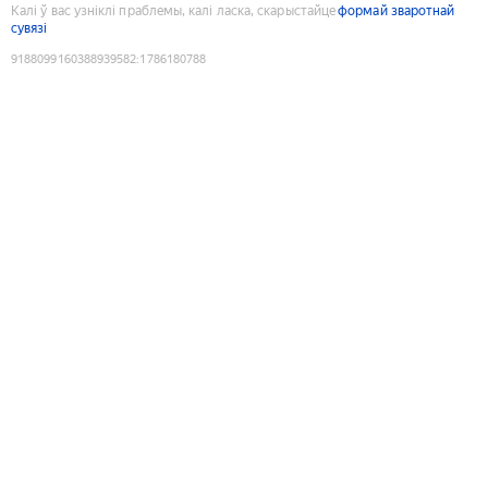
Калі ў вас узніклі праблемы, калі ласка, скарыстайце
формай зваротнай
сувязі
9188099160388939582
:
1786180788