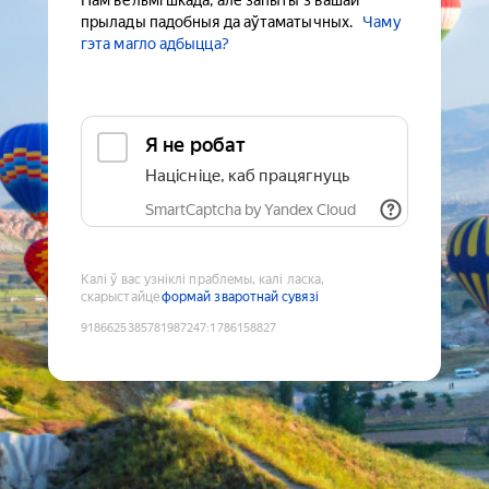
Нам вельмі шкада, але запыты з вашай
прылады падобныя да аўтаматычных.
Чаму
гэта магло адбыцца?
Я не робат
Націсніце, каб працягнуць
SmartCaptcha by Yandex Cloud
Калі ў вас узніклі праблемы, калі ласка,
скарыстайце
формай зваротнай сувязі
9186625385781987247
:
1786158827