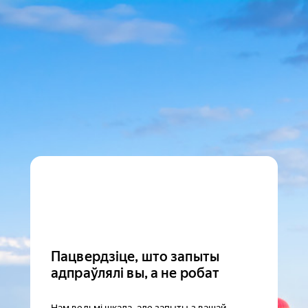
Пацвердзіце, што запыты
адпраўлялі вы, а не робат