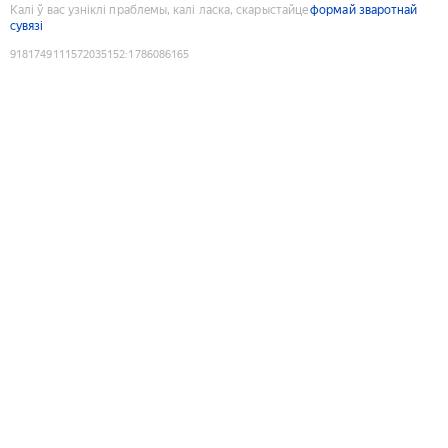
Калі ў вас узніклі праблемы, калі ласка, скарыстайце
формай зваротнай
сувязі
9181749111572035152
:
1786086165