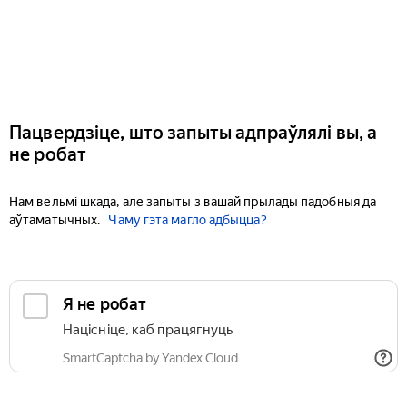
Пацвердзіце, што запыты адпраўлялі вы, а
не робат
Нам вельмі шкада, але запыты з вашай прылады падобныя да
аўтаматычных.
Чаму гэта магло адбыцца?
Я не робат
Націсніце, каб працягнуць
SmartCaptcha by Yandex Cloud