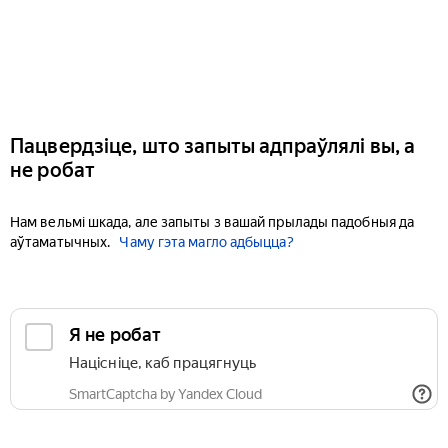
Пацвердзіце, што запыты адпраўлялі вы, а
не робат
Нам вельмі шкада, але запыты з вашай прылады падобныя да
аўтаматычных.
Чаму гэта магло адбыцца?
Я не робат
Націсніце, каб працягнуць
SmartCaptcha by Yandex Cloud