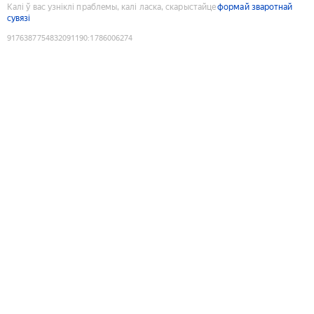
Калі ў вас узніклі праблемы, калі ласка, скарыстайце
формай зваротнай
сувязі
9176387754832091190
:
1786006274