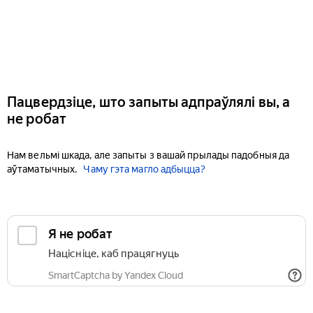
Пацвердзіце, што запыты адпраўлялі вы, а
не робат
Нам вельмі шкада, але запыты з вашай прылады падобныя да
аўтаматычных.
Чаму гэта магло адбыцца?
Я не робат
Націсніце, каб працягнуць
SmartCaptcha by Yandex Cloud