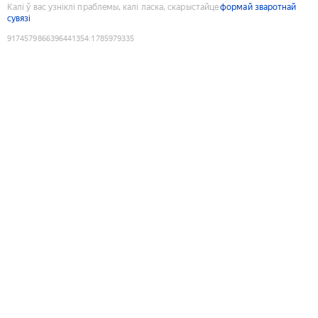
Калі ў вас узніклі праблемы, калі ласка, скарыстайце
формай зваротнай
сувязі
9174579866396441354
:
1785979335