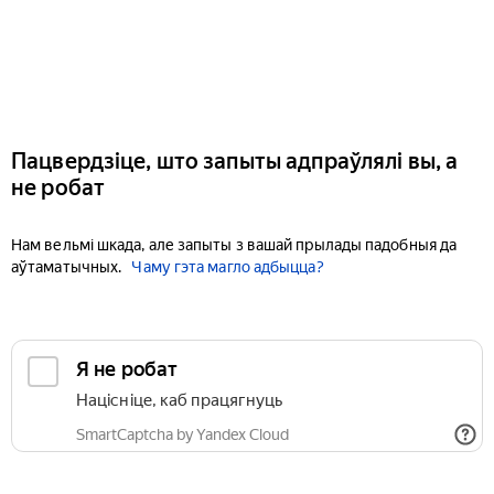
Пацвердзіце, што запыты адпраўлялі вы, а
не робат
Нам вельмі шкада, але запыты з вашай прылады падобныя да
аўтаматычных.
Чаму гэта магло адбыцца?
Я не робат
Націсніце, каб працягнуць
SmartCaptcha by Yandex Cloud