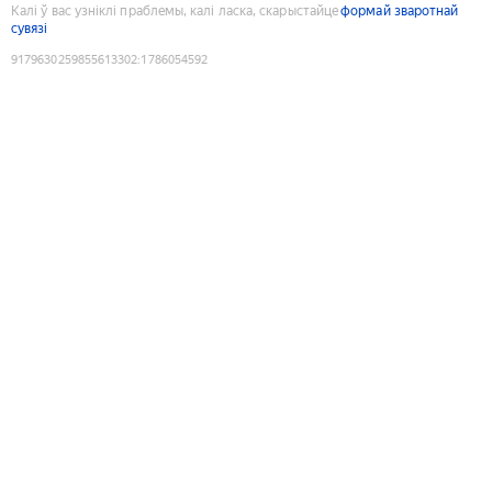
Калі ў вас узніклі праблемы, калі ласка, скарыстайце
формай зваротнай
сувязі
9179630259855613302
:
1786054592