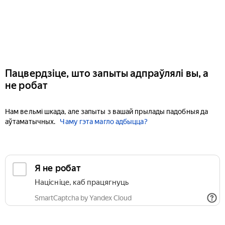
Пацвердзіце, што запыты адпраўлялі вы, а
не робат
Нам вельмі шкада, але запыты з вашай прылады падобныя да
аўтаматычных.
Чаму гэта магло адбыцца?
Я не робат
Націсніце, каб працягнуць
SmartCaptcha by Yandex Cloud