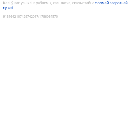
Калі ў вас узніклі праблемы, калі ласка, скарыстайце
формай зваротнай
сувязі
9181642107429742017
:
1786084570