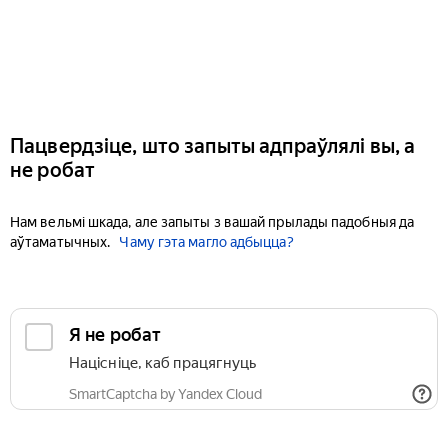
Пацвердзіце, што запыты адпраўлялі вы, а
не робат
Нам вельмі шкада, але запыты з вашай прылады падобныя да
аўтаматычных.
Чаму гэта магло адбыцца?
Я не робат
Націсніце, каб працягнуць
SmartCaptcha by Yandex Cloud