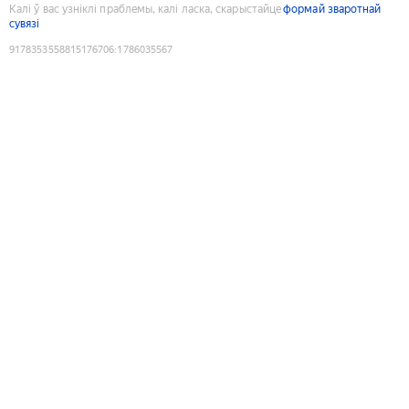
Калі ў вас узніклі праблемы, калі ласка, скарыстайце
формай зваротнай
сувязі
9178353558815176706
:
1786035567