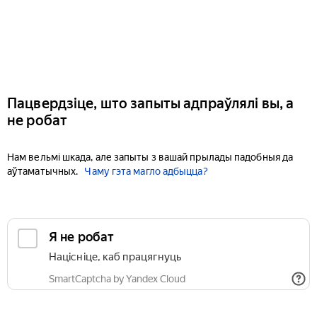
Пацвердзіце, што запыты адпраўлялі вы, а
не робат
Нам вельмі шкада, але запыты з вашай прылады падобныя да
аўтаматычных.
Чаму гэта магло адбыцца?
Я не робат
Націсніце, каб працягнуць
SmartCaptcha by Yandex Cloud