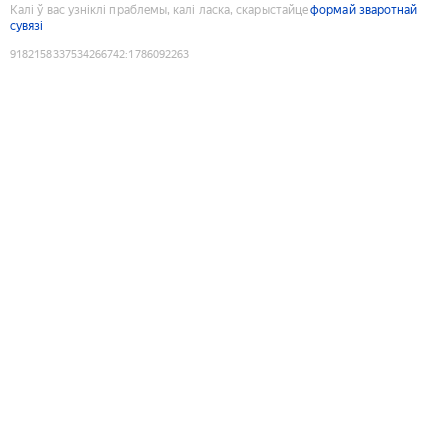
Калі ў вас узніклі праблемы, калі ласка, скарыстайце
формай зваротнай
сувязі
9182158337534266742
:
1786092263