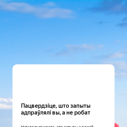
Пацвердзіце, што запыты
адпраўлялі вы, а не робат