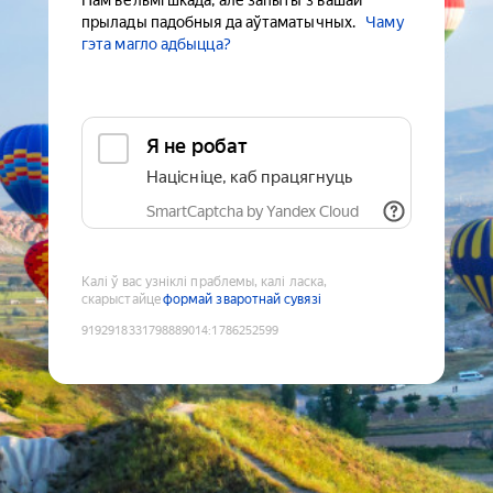
Нам вельмі шкада, але запыты з вашай
прылады падобныя да аўтаматычных.
Чаму
гэта магло адбыцца?
Я не робат
Націсніце, каб працягнуць
SmartCaptcha by Yandex Cloud
Калі ў вас узніклі праблемы, калі ласка,
скарыстайце
формай зваротнай сувязі
9192918331798889014
:
1786252599