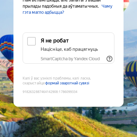
Нам вельмі шкада, але запыты з вашай
прылады падобныя да аўтаматычных.
Чаму
гэта магло адбыцца?
Я не робат
Націсніце, каб працягнуць
SmartCaptcha by Yandex Cloud
Калі ў вас узніклі праблемы, калі ласка,
скарыстайце
формай зваротнай сувязі
9182632887464142908
:
1786099334