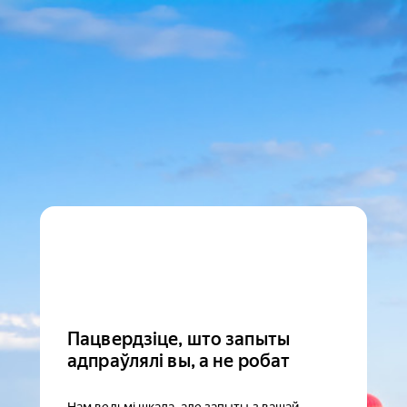
Пацвердзіце, што запыты
адпраўлялі вы, а не робат