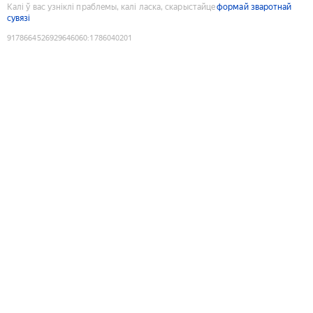
Калі ў вас узніклі праблемы, калі ласка, скарыстайце
формай зваротнай
сувязі
9178664526929646060
:
1786040201