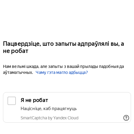
Пацвердзіце, што запыты адпраўлялі вы, а
не робат
Нам вельмі шкада, але запыты з вашай прылады падобныя да
аўтаматычных.
Чаму гэта магло адбыцца?
Я не робат
Націсніце, каб працягнуць
SmartCaptcha by Yandex Cloud