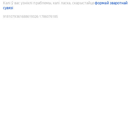
Калі ў вас узніклі праблемы, калі ласка, скарыстайце
формай зваротнай
сувязі
9181079361688619326
:
1786076185