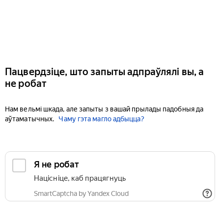
Пацвердзіце, што запыты адпраўлялі вы, а
не робат
Нам вельмі шкада, але запыты з вашай прылады падобныя да
аўтаматычных.
Чаму гэта магло адбыцца?
Я не робат
Націсніце, каб працягнуць
SmartCaptcha by Yandex Cloud