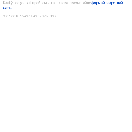
Калі ў вас узніклі праблемы, калі ласка, скарыстайце
формай зваротнай
сувязі
9187388167274920649
:
1786170193