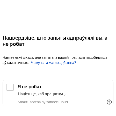
Пацвердзіце, што запыты адпраўлялі вы, а
не робат
Нам вельмі шкада, але запыты з вашай прылады падобныя да
аўтаматычных.
Чаму гэта магло адбыцца?
Я не робат
Націсніце, каб працягнуць
SmartCaptcha by Yandex Cloud