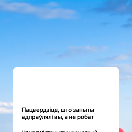
Пацвердзіце, што запыты
адпраўлялі вы, а не робат