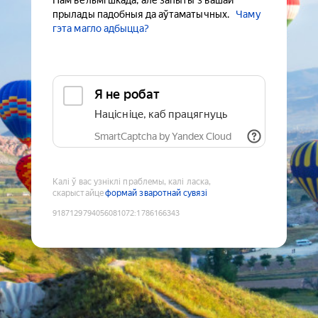
Нам вельмі шкада, але запыты з вашай
прылады падобныя да аўтаматычных.
Чаму
гэта магло адбыцца?
Я не робат
Націсніце, каб працягнуць
SmartCaptcha by Yandex Cloud
Калі ў вас узніклі праблемы, калі ласка,
скарыстайце
формай зваротнай сувязі
9187129794056081072
:
1786166343