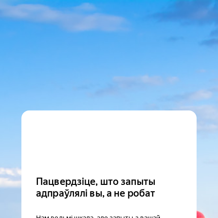
Пацвердзіце, што запыты
адпраўлялі вы, а не робат