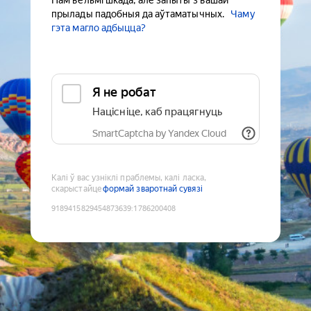
Нам вельмі шкада, але запыты з вашай
прылады падобныя да аўтаматычных.
Чаму
гэта магло адбыцца?
Я не робат
Націсніце, каб працягнуць
SmartCaptcha by Yandex Cloud
Калі ў вас узніклі праблемы, калі ласка,
скарыстайце
формай зваротнай сувязі
9189415829454873639
:
1786200408