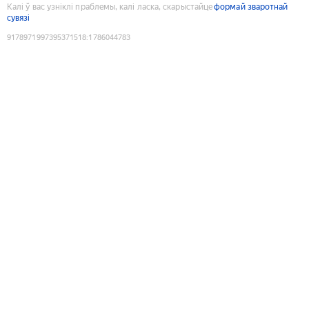
Калі ў вас узніклі праблемы, калі ласка, скарыстайце
формай зваротнай
сувязі
9178971997395371518
:
1786044783