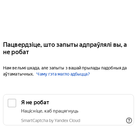
Пацвердзіце, што запыты адпраўлялі вы, а
не робат
Нам вельмі шкада, але запыты з вашай прылады падобныя да
аўтаматычных.
Чаму гэта магло адбыцца?
Я не робат
Націсніце, каб працягнуць
SmartCaptcha by Yandex Cloud