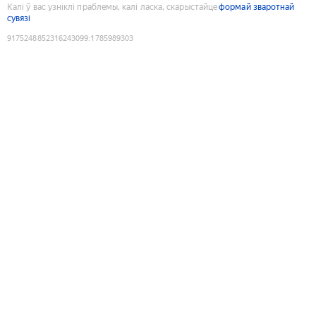
Калі ў вас узніклі праблемы, калі ласка, скарыстайце
формай зваротнай
сувязі
9175248852316243099
:
1785989303