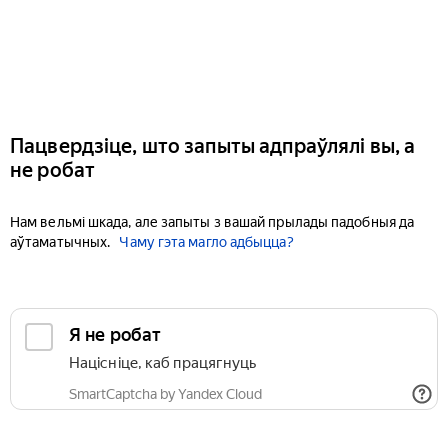
Пацвердзіце, што запыты адпраўлялі вы, а
не робат
Нам вельмі шкада, але запыты з вашай прылады падобныя да
аўтаматычных.
Чаму гэта магло адбыцца?
Я не робат
Націсніце, каб працягнуць
SmartCaptcha by Yandex Cloud