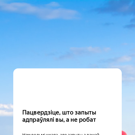
Пацвердзіце, што запыты
адпраўлялі вы, а не робат