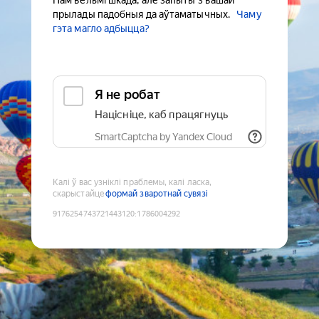
Нам вельмі шкада, але запыты з вашай
прылады падобныя да аўтаматычных.
Чаму
гэта магло адбыцца?
Я не робат
Націсніце, каб працягнуць
SmartCaptcha by Yandex Cloud
Калі ў вас узніклі праблемы, калі ласка,
скарыстайце
формай зваротнай сувязі
9176254743721443120
:
1786004292