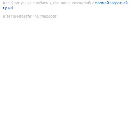
Калі ў вас узніклі праблемы, калі ласка, скарыстайце
формай зваротнай
сувязі
9193418445039761440
:
1786260051