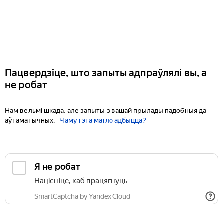
Пацвердзіце, што запыты адпраўлялі вы, а
не робат
Нам вельмі шкада, але запыты з вашай прылады падобныя да
аўтаматычных.
Чаму гэта магло адбыцца?
Я не робат
Націсніце, каб працягнуць
SmartCaptcha by Yandex Cloud