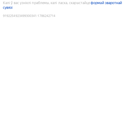
Калі ў вас узніклі праблемы, калі ласка, скарыстайце
формай зваротнай
сувязі
9192254923499300341
:
1786242714