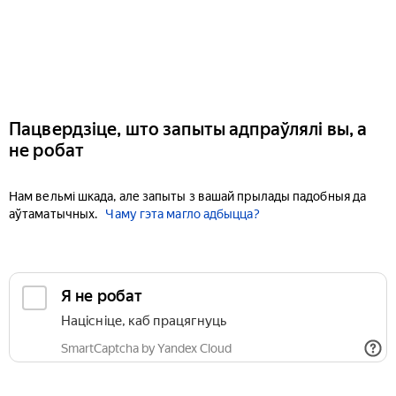
Пацвердзіце, што запыты адпраўлялі вы, а
не робат
Нам вельмі шкада, але запыты з вашай прылады падобныя да
аўтаматычных.
Чаму гэта магло адбыцца?
Я не робат
Націсніце, каб працягнуць
SmartCaptcha by Yandex Cloud