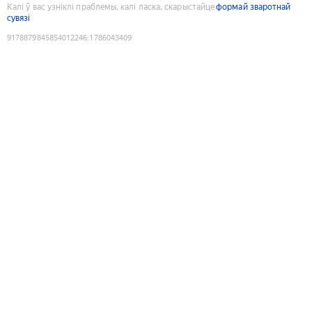
Калі ў вас узніклі праблемы, калі ласка, скарыстайце
формай зваротнай
сувязі
9178879845854012246
:
1786043409