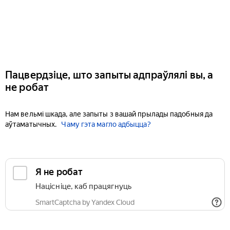
Пацвердзіце, што запыты адпраўлялі вы, а
не робат
Нам вельмі шкада, але запыты з вашай прылады падобныя да
аўтаматычных.
Чаму гэта магло адбыцца?
Я не робат
Націсніце, каб працягнуць
SmartCaptcha by Yandex Cloud