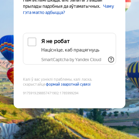
Нам вельмі шкада, але запыты з вашай
прылады падобныя да аўтаматычных.
Чаму
гэта магло адбыцца?
Я не робат
Націсніце, каб працягнуць
SmartCaptcha by Yandex Cloud
Калі ў вас узніклі праблемы, калі ласка,
скарыстайце
формай зваротнай сувязі
9175919298857471902
:
1785999294