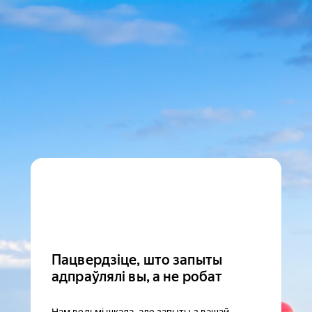
Пацвердзіце, што запыты
адпраўлялі вы, а не робат