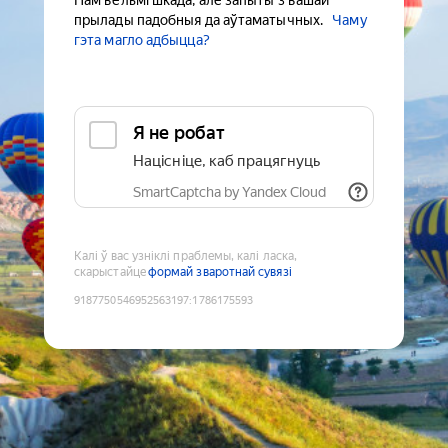
Нам вельмі шкада, але запыты з вашай
прылады падобныя да аўтаматычных.
Чаму
гэта магло адбыцца?
Я не робат
Націсніце, каб працягнуць
SmartCaptcha by Yandex Cloud
Калі ў вас узніклі праблемы, калі ласка,
скарыстайце
формай зваротнай сувязі
9187750546952563197
:
1786175593