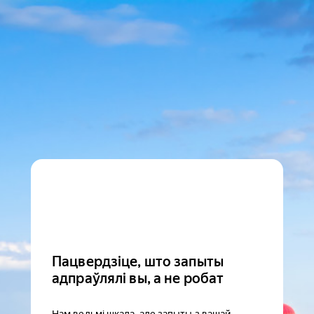
Пацвердзіце, што запыты
адпраўлялі вы, а не робат