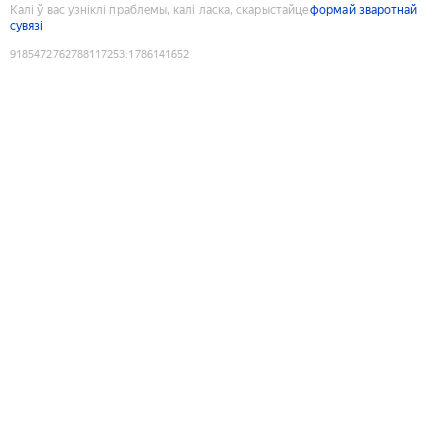
Калі ў вас узніклі праблемы, калі ласка, скарыстайце
формай зваротнай
сувязі
9185472762788117253
:
1786141652