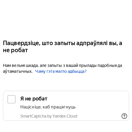
Пацвердзіце, што запыты адпраўлялі вы, а
не робат
Нам вельмі шкада, але запыты з вашай прылады падобныя да
аўтаматычных.
Чаму гэта магло адбыцца?
Я не робат
Націсніце, каб працягнуць
SmartCaptcha by Yandex Cloud