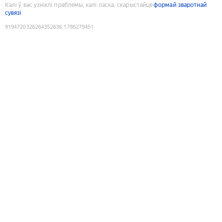
Калі ў вас узніклі праблемы, калі ласка, скарыстайце
формай зваротнай
сувязі
9194720326264352636
:
1786279451