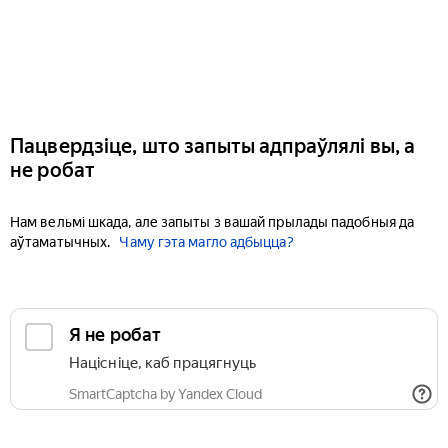
Пацвердзіце, што запыты адпраўлялі вы, а
не робат
Нам вельмі шкада, але запыты з вашай прылады падобныя да
аўтаматычных.
Чаму гэта магло адбыцца?
Я не робат
Націсніце, каб працягнуць
SmartCaptcha by Yandex Cloud