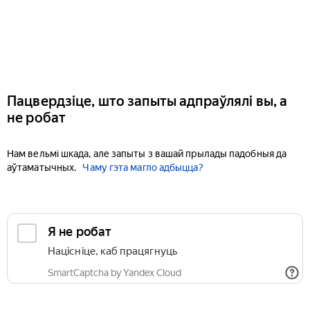
Пацвердзіце, што запыты адпраўлялі вы, а
не робат
Нам вельмі шкада, але запыты з вашай прылады падобныя да
аўтаматычных.
Чаму гэта магло адбыцца?
Я не робат
Націсніце, каб працягнуць
SmartCaptcha by Yandex Cloud