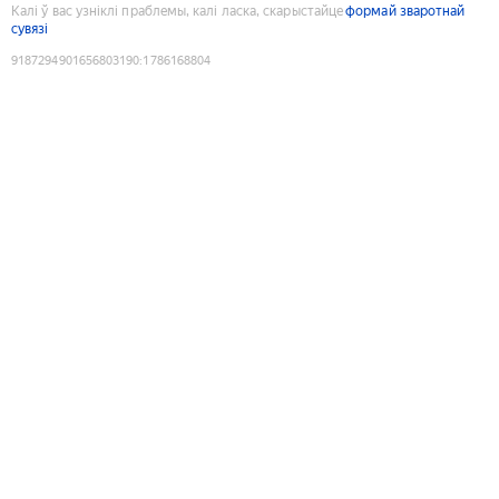
Калі ў вас узніклі праблемы, калі ласка, скарыстайце
формай зваротнай
сувязі
9187294901656803190
:
1786168804