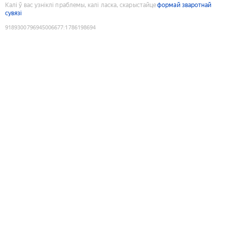
Калі ў вас узніклі праблемы, калі ласка, скарыстайце
формай зваротнай
сувязі
9189300796945006677
:
1786198694