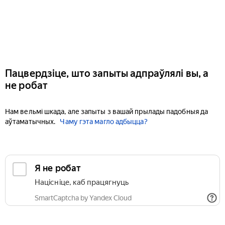
Пацвердзіце, што запыты адпраўлялі вы, а
не робат
Нам вельмі шкада, але запыты з вашай прылады падобныя да
аўтаматычных.
Чаму гэта магло адбыцца?
Я не робат
Націсніце, каб працягнуць
SmartCaptcha by Yandex Cloud