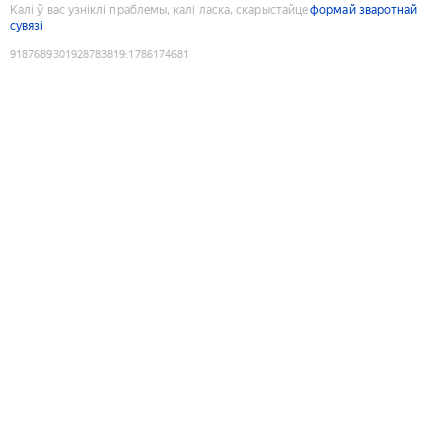
Калі ў вас узніклі праблемы, калі ласка, скарыстайце
формай зваротнай
сувязі
9187689301928783819
:
1786174681