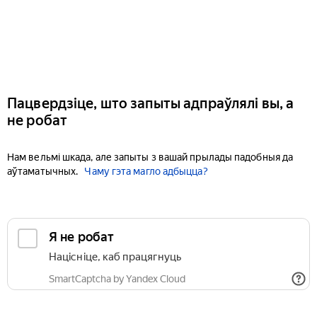
Пацвердзіце, што запыты адпраўлялі вы, а
не робат
Нам вельмі шкада, але запыты з вашай прылады падобныя да
аўтаматычных.
Чаму гэта магло адбыцца?
Я не робат
Націсніце, каб працягнуць
SmartCaptcha by Yandex Cloud